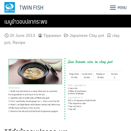
Skip
TWIN FISH
MENU
to
content
เมนูข้าวอบปลากระพง
20 June 2013
Tippawan
Japanese Clay pot
clay
pot
,
Recipe