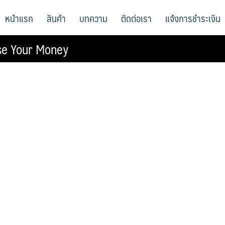
หน้าแรก
สินค้า
บทความ
ติดต่อเรา
แจ้งการชำระเงิน
ose Your Money