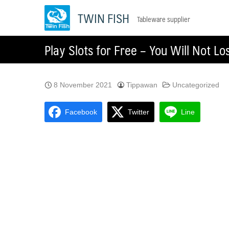
Skip
TWIN FISH
Tableware supplier
to
content
Play Slots for Free – You Will Not L
8 November 2021
Tippawan
Uncategorized
Facebook
Twitter
Line