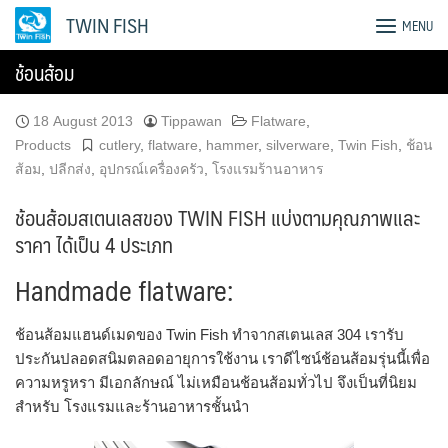
Skip
TWIN FISH
MENU
to
content
ช้อนส้อม
18 August 2013
Tippawan
Flatware
,
Products
cutlery
,
flatware
,
hammer
,
silverware
,
Twin Fish
,
ช้อน
ส้อม
,
ปลีกส่ง
,
อุปกรณ์เครื่องครัว
,
โรงแรมร้านอาหาร
ช้อนส้อมสเตนเลสของ TWIN FISH แบ่งตามคุณภาพและ
ราคา ได้เป็น 4 ประเภท
Handmade flatware:
ช้อนส้อมแฮนด์เมดของ Twin Fish ทำจากสเตนเลส 304
เรารับ
ประกันปลอดสนิมตลอดอายุการใช้งาน
เราดีไซน์ช้อนส้อมรุ่นนี้เพื่อ
ความหรูหรา มีเอกลักษณ์ ไม่เหมือนช้อนส้อมทั่วไป จึงเป็นที่นิยม
สำหรับ โรงแรมและร้านอาหารชั้นนำ