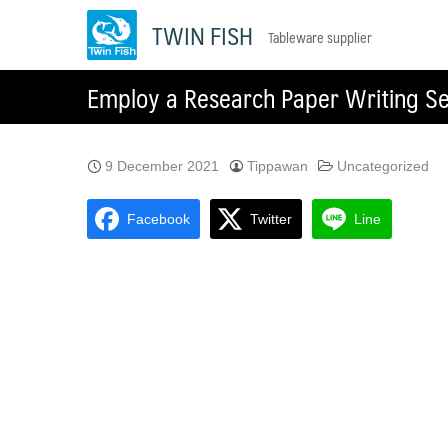
Skip
TWIN FISH
Tableware supplier
to
content
Employ a Research Paper Writing Se
9 December 2021
Tippawan
Uncategorized
Facebook
Twitter
Line