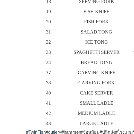
18
SERVING FORK
19
FISH KNIFE
20
FISH FORK
31
SALAD TONG
32
ICE TONG
33
SPAGHETTI SERVER
34
BREAD TONG
37
CARVING KNIFE
38
CARVING FORK
40
CAKE SERVER
41
SMALL LADLE
42
MEDIUM LADLE
43
LARGE LADLE
#TwinFish
#cutlery
#hammer#ช้อนส้อม#ปลีกส่ง#โรงแรมร้